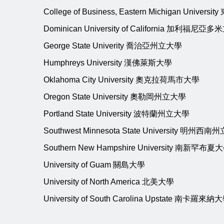
College of Business, Eastern Michigan Univ
Dominican University of California 加利福尼
George State Univerity 喬治亞州立大學
Humphreys University 漢佛萊斯大學
Oklahoma City University 奧克拉荷馬市大學
Oregon State University 奧勒岡州立大學
Portland State University 波特蘭州立大學
Southwest Minnesota State University 明州西
Southern New Hampshire University 南新罕布夏
University of Guam 關島大學
University of North America 北美大學
University of South Carolina Upstate 南卡羅來