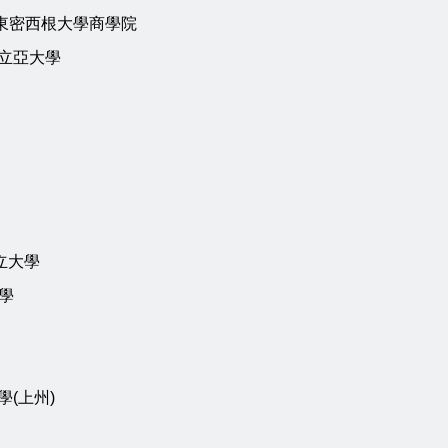
ersity 東密西根大學商學院
亞多米立亞大學
南州立大學
大學
納大學(上州)