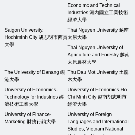
Econoimc and Technical
Industries 河內國立工業技術
經濟大學
Saigon University,
Thai Nguyen University 越南
Hochiminh City 胡志明市西貢
太原大學
大學
Thai Nguyen University of
Agriculture and Forestry 越南
太原農林大學
The University of Danang 峴
Thu Dau Mot University 土龍
港大學
木大學
University of Economics-
University of Economics-Ho
Technology for Industries 經
Chi Minh City 越南胡志明市
濟技術工業大學
經濟大學
University of Finance-
University of Foreign
Marketing 財務行銷大學
Languages and International
Studies, Vietnam National