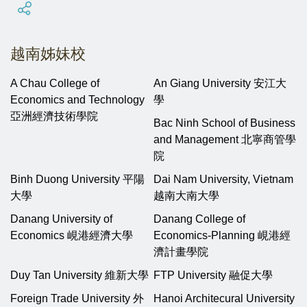
越南姊妹校
A Chau College of
An Giang University 安江大
Economics and Technology
學
亞洲經濟技術學院
Bac Ninh School of Business
and Management 北寧商管學
院
Binh Duong University 平陽
Dai Nam University, Vietnam
大學
越南大南大學
Danang University of
Danang College of
Economics 峴港經濟大學
Economics-Planning 峴港經
濟計畫學院
Duy Tan University 維新大學
FTP University 融促大學
Foreign Trade University 外
Hanoi Architecural University