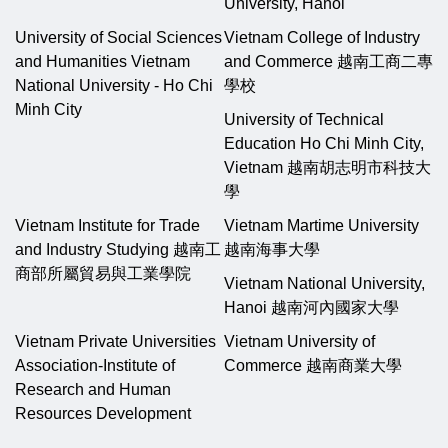
University, Hanoi
University of Social Sciences
Vietnam College of Industry
and Humanities Vietnam
and Commerce 越南工商二專
National University - Ho Chi
學校
Minh City
University of Technical
Education Ho Chi Minh City,
Vietnam 越南胡志明市科技大
學
Vietnam Institute for Trade
Vietnam Martime University
and Industry Studying 越南工
越南海事大學
商部所屬貿易與工業學院
Vietnam National University,
Hanoi 越南河內國家大學
Vietnam Private Universities
Vietnam University of
Association-Institute of
Commerce 越南商業大學
Research and Human
Resources Development