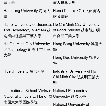
貿大學
河內建築大學
Haiphong University 海防大
Hanoi Finance College 河內
學
財政學院
Hanoi University of Business
Ho Chi Minh City University
and Technology, Vietnam 越
of Food Industry 越南胡志明
南河內經營與工藝大學
市食品工業大學
Ho Chi Minh City University
Hong Bang University 鴻龐大
of Technology 胡志明市工藝
學
大學
Hong Duc University 鴻德大
學
Hue University 順化大學
Industrial University of Ho
Chi Minh City 胡志明工業大
學
International School-Vietnam
National Economics
National University, Hanoi 越
Universtiy 經濟大學
南國家大學國際學院
National University of