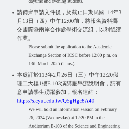
daytime and evening students.
請備齊申請文件後，於截止日期民國
114
年
3
月
13
日（四）中午
12:00
前，將報名資料擲
交國際暨兩岸合作處學術交流組，以利後續
作業。
Please submit the application to the Academic
Exchange Section of ICSC before 12:00 p.m. on
13th March 2025 (Thus.).
本處訂於
113
年
2
月
26
日（三）中午
12:20
假
理工大樓
1
樓
E-103
演講廳舉辦說明會，請有
意申請學生踴躍參加，報名連結：
https://s.cyut.edu.tw/Q5gHgc8A40
We will hold an information session on February
26, 2024 (Wednesday) at 12:20 PM in the
Auditorium E-103 of the Science and Engineering