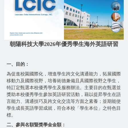
朝陽科技大學
2026
年
優秀學生海外英語研習
一、目的：
為促進校園國際化，增進學生跨文化溝通能力，拓展國際
移動力及國際
視野，培養術德兼備且具國際視野之學生，
特訂定甄選本校優秀學生及服務辦
法。主要目的在甄選並
獎助本校優秀學生參加英語研習活動，藉以提昇學生在
語
言能力、溝通技巧及跨文化交流等方面之素養；並期能使
學生成長英語學習
成就，符合本校「學生本位」之特色目
標。
二、參與名額暨獎學金金額：