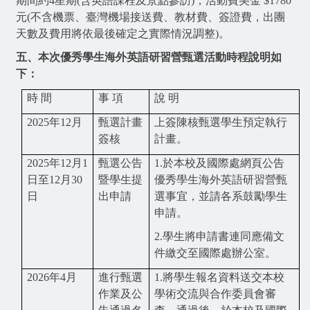
期間約4星期(含英語課程及景點參訪)，活動費美金
$1780
元(不含機票、臺灣機場接送費、教材費、簽證費，出團
天數及費用將依
最後確定之實際情況調整)。
五、本次優秀學生海外英語研習營甄選活動時程說明如
下：
時 間
事 項
說 明
2025
年12月
甄選計畫
上簽陳核甄選學生預定執行
簽核
計畫。
2025
年12月1
甄選公告
1.
於本校及國際處網頁公告
日至12月30
暨學生提
優秀學生海外英語研習營甄
日
出申請
選事宜，並請各系鼓勵學生
申請。
2.
學生將申請書連同應備文
件繳交至國際處辦公室。
2026
年4月
進行甄選
1.
將學生報名資料送交本校
作業及公
學術交流與合作委員會審