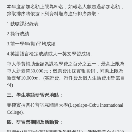
本年度參加名額上限為80名，如報名人數超過參加名
額，
錄取排序將依據下列資料順序進行排序錄取：
1.缺曠課紀錄表
2.操行成績
3.
前一學年(期)平均成績
4.英語語言檢定成績或大一英文學習成績。
每人學費補助金額為課程學費之百分之五十，最高上限為
每人新臺幣30,000
元；機票費用採實報實銷，補助上限為
新臺幣10,000元。
(
簽證費、證件費及個人生活費用皆需自
付)
三、學生英語研習營地點：
菲律賓拉普拉普宿霧國際大學(Lapulapu-Cebu
International
College)
。
四、研習營期間及活動費：