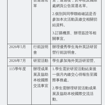
告通過名
查，通過後，於本校及國際
單
處網頁公告當選名單。
2.
個別與同學聯絡確認是否
參加本次活動及繳交相關切
結資料。
3.
訂購機票、辦理簽證等相
關事宜。
2026
年5月
行前說明
辦理優秀學生海外英語研習
會
營行前說明會。
2026
年7月
研習活動
學生參加海外英語研習營。
115
學年度
辦理成果
1.
學生需於研習活動結束後
展及協助
一個月內繳交心得報告至國
本校國際
際事務處。
交流事宜
2.
學生需辦理研習活動成果
展及協助本校國際交流活
動。