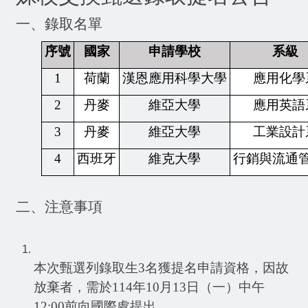
一、錄取名單
序號
國家
申請學校
系級
1
荷蘭
漢恩應用科學大學
應用化學
2
丹麥
維亞大學
應用英語
3
丹麥
維亞大學
工業設計
4
西班牙
維克大學
行銷與流通
二、注意事項
本次甄選列錄取生
3
名獲提名申請資格，因故
放棄者，需於
114
年
10
月
13
日（一）中午
12:00
前向國際處提出。