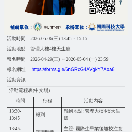
活動時間：
2026-05-06(
三
) 13:45 ~ 1
5
:1
5
活動地點：
管理大樓
4
樓天生廳
報名時間：
2026-04-29(
三
) ~ 2026-05-04 (
一
) 23:59
報名網址：
https://forms.gle/6nGRcG4AVgkY7Aoa8
活動資訊
活動流程表
(
中文場
)
時間
行程
活動內容
1
3
:
30
-
報到地點
:
管理大樓
4
樓天生
報到
1
3
:
45
聽
1
3
:
45
-
主題
:
國際生畢業後離校注意