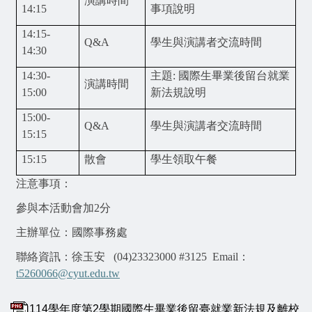
演講時間
14
:
15
事項說明
1
4
:
15
-
Q&A
學生與演講者交流時間
1
4
:
30
1
4
:
30
-
主題
:
國際生畢業後留台就業
演講時間
1
5
:
00
新法規說明
1
5
:
00
-
Q&A
學生與演講者交流時間
1
5
:
15
1
5
:
15
散會
學生領取午餐
注意事項：
參與本活動會加
2
分
主辦單位：國際事務處
聯絡資訊：徐玉安
(04)23323000 #3125
Email
：
t5260066@cyut.edu.tw
114學年度第2學期國際生畢業後留臺就業新法規及離校