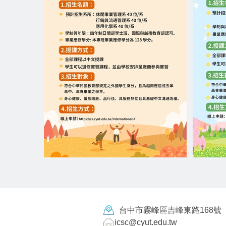
台中市霧峰區吉峰東路168號
icsc@cyut.edu.tw